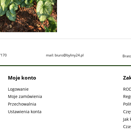
7170
mail: biuro@byliny24.pl
Brat
Moje konto
Za
Logowanie
RO
Moje zamówienia
Reg
Przechowalnia
Poli
Ustawienia konta
Czę
Jak
Cza