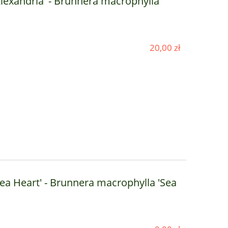
Alexandria' - Brunnera macrophylla
20,00 zł
 -
e'
Sea Heart' - Brunnera macrophylla 'Sea