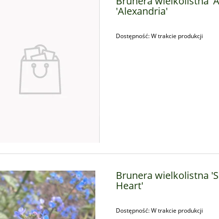
Brunera wielkolistna '
'Alexandria'
Dostępność:
W trakcie produkcji
żka ogrodowa Magic
Ostróżka ogrodowa Magic
 'Lilac Pink/White Bee' -
Fountains 'Sky Blue /White Bee'
nium cultorum Magic
Delphinium cultorum Magic
s 'Lilac Pink/White Bee'
Fountains' Sky Blue /White Be
13,99 zł
13,99 zł
Brunera wielkolistna '
Heart'
Dostępność:
W trakcie produkcji