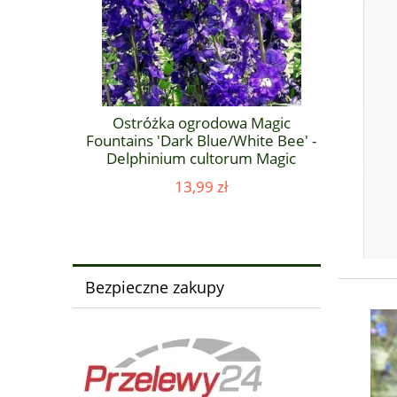
Magic
Ostróżka ogrodowa Magic
Ostró
arkBee' -
Fountains 'Dark Blue/White Bee' -
Fountains
 Magic
Delphinium cultorum Magic
Delphi
DarkBee'
Fountains 'Dark Blue/White Bee' '
Fountain
13,99 zł
Bezpieczne zakupy