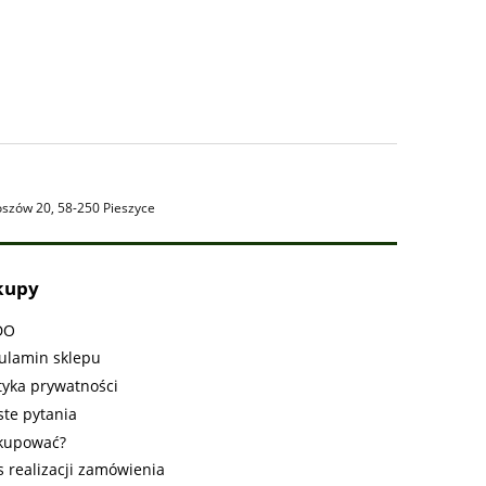
oszów 20, 58-250 Pieszyce
kupy
DO
ulamin sklepu
tyka prywatności
ste pytania
 kupować?
s realizacji zamówienia