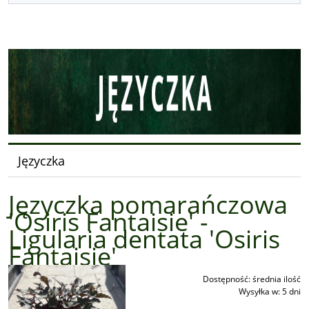
Języczka
Języczka pomarańczowa
'Osiris Fantaisie' -
Ligularia dentata 'Osiris
Fantaisie'
Dostępność:
średnia ilość
Wysyłka w:
5 dni