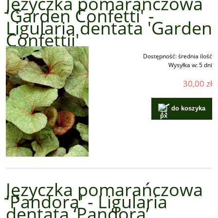
Języczka pomarańczowa
'Garden Confetti' -
Ligularia dentata 'Garden
Confettii'
Dostępność:
średnia ilość
Wysyłka w:
5 dni
30,00 zł
do koszyka
Języczka pomarańczowa
'Pandora' - Ligularia
dentata ‘Pandora’