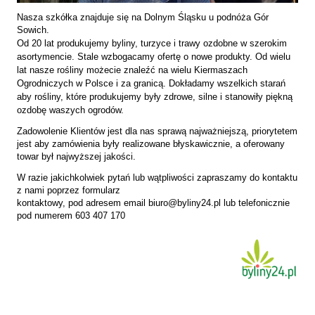
N
asza szkółka znajduje się na Dolnym Śląsku u podnóża Gór
Sowich.
Od 20 lat produkujemy byliny, turzyce i trawy ozdobne w szerokim
asortymencie. Stale wzbogacamy ofertę o nowe produkty. Od wielu
lat nasze rośliny możecie znaleźć na wielu Kiermaszach
Ogrodniczych w Polsce i za granicą.
Dokładamy wszelkich starań
aby rośliny, które produkujemy były zdrowe, silne i stanowiły piękną
ozdobę waszych ogrodów.
Zadowolenie Klientów jest dla nas sprawą najważniejszą, priorytetem
jest aby zamówienia były realizowane błyskawicznie, a oferowany
towar był najwyższej jakości.
W razie jakichkolwiek pytań lub wątpliwości zapraszamy do kontaktu
z nami poprzez formularz
kontaktowy, pod adresem email biuro@byliny24.pl lub telefonicznie
pod numerem 603 407 170