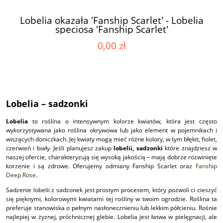
Lobelia okazała 'Fanship Scarlet' - Lobelia
speciosa 'Fanship Scarlet'
0,00 zł
Lobelia – sadzonki
Lobelia
to roślina o intensywnym kolorze kwiatów, która jest często
wykorzystywana jako roślina okrywowa lub jako element w pojemnikach i
wiszących doniczkach. Jej kwiaty mogą mieć różne kolory, w tym błękit, fiolet,
czerwień i biały. Jeśli planujesz zakup
lobelii, sadzonki
które znajdziesz w
naszej ofercie, charakteryzują się wysoką jakością – mają dobrze rozwinięte
korzenie i są zdrowe. Oferujemy odmiany Fanship Scarlet oraz
Fanship
Deep Rose
.
Sadzenie lobelii z sadzonek jest prostym procesem, który pozwoli ci cieszyć
się pięknymi, kolorowymi kwiatami tej rośliny w twoim ogrodzie. Roślina ta
preferuje stanowiska o pełnym nasłonecznieniu lub lekkim półcieniu. Rośnie
najlepiej w żyznej, próchnicznej glebie. Lobelia jest łatwa w pielęgnacji, ale