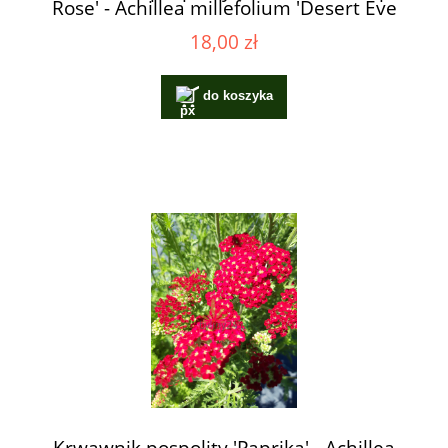
Rose' - Achillea millefolium 'Desert Eve
Deep Rose'
18,00 zł
do koszyka
Krwawnik pospolity 'Paprika' - Achillea