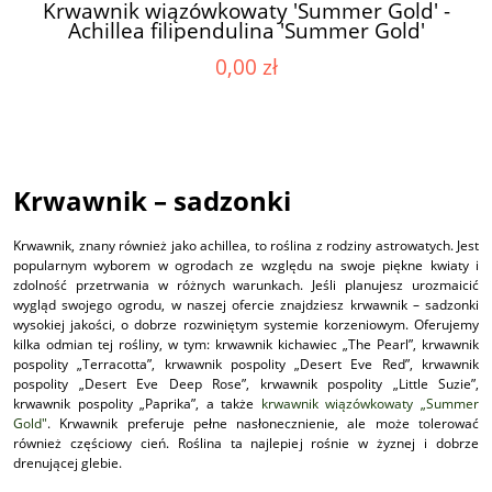
Krwawnik wiązówkowaty 'Summer Gold' -
Achillea filipendulina 'Summer Gold'
0,00 zł
Krwawnik – sadzonki
Krwawnik, znany również jako achillea, to roślina z rodziny astrowatych. Jest
popularnym wyborem w ogrodach ze względu na swoje piękne kwiaty i
zdolność przetrwania w różnych warunkach. Jeśli planujesz urozmaicić
wygląd swojego ogrodu, w naszej ofercie znajdziesz krwawnik – sadzonki
wysokiej jakości, o dobrze rozwiniętym systemie korzeniowym. Oferujemy
kilka odmian tej rośliny, w tym: krwawnik kichawiec „The Pearl”, krwawnik
pospolity „Terracotta”, krwawnik pospolity „Desert Eve Red”, krwawnik
pospolity „Desert Eve Deep Rose”, krwawnik pospolity „Little Suzie”,
krwawnik pospolity „Paprika”, a także
krwawnik wiązówkowaty „Summer
Gold"
. Krwawnik preferuje pełne nasłonecznienie, ale może tolerować
również częściowy cień. Roślina ta najlepiej rośnie w żyznej i dobrze
drenującej glebie.