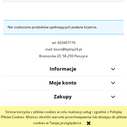
Nie znaleziono produktów spełniających podane kryteria.
tel: 603407170
mail: biuro@byliny24.pl
Bratoszów 20, 58-250 Pieszyce
Informacje
Moje konto
Zakupy
Strona korzysta z plików cookies w celu realizacji usług i zgodnie z Polityką
pokaż pełną wersję strony
Plików Cookies. Możesz określić warunki przechowywania lub dostępu do plików
cookies w Twojej przeglądarce.
Sklep internetowy Shoper.pl