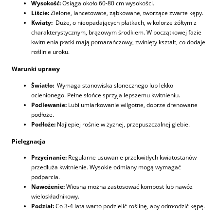
Wysokość:
Osiąga około 60-80 cm wysokości.
Liście:
Zielone, lancetowate, ząbkowane, tworzące zwarte kępy.
Kwiaty:
Duże, o nieopadających płatkach, w kolorze żółtym z
charakterystycznym, brązowym środkiem. W początkowej fazie
kwitnienia płatki mają pomarańczowy, zwinięty kształt, co dodaje
roślinie uroku.
Warunki uprawy
Światło:
Wymaga stanowiska słonecznego lub lekko
ocienionego. Pełne słońce sprzyja lepszemu kwitnieniu.
Podlewanie:
Lubi umiarkowanie wilgotne, dobrze drenowane
podłoże.
Podłoże:
Najlepiej rośnie w żyznej, przepuszczalnej glebie.
Pielęgnacja
Przycinanie:
Regularne usuwanie przekwitłych kwiatostanów
przedłuża kwitnienie. Wysokie odmiany mogą wymagać
podparcia.
Nawożenie:
Wiosną można zastosować kompost lub nawóz
wieloskładnikowy.
Podział:
Co 3-4 lata warto podzielić roślinę, aby odmłodzić kępę.