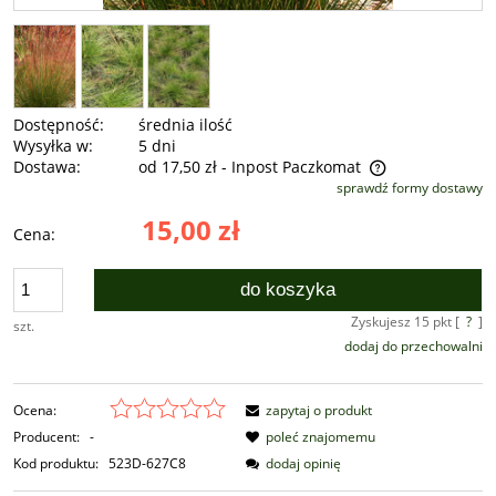
Dostępność:
średnia ilość
Wysyłka w:
5 dni
Dostawa:
od 17,50 zł
- Inpost Paczkomat
sprawdź formy dostawy
Cena nie zawiera ewentualnych kosztów płatności
15,00 zł
Cena:
do koszyka
Zyskujesz
15
pkt [
?
]
szt.
dodaj do przechowalni
Ocena:
zapytaj o produkt
Producent:
-
poleć znajomemu
Kod produktu:
523D-627C8
dodaj opinię