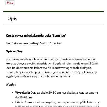
Opis
Kostrzewa miedzianobroda 'Sunrise'
Łacińska nazwa rośliny:
Festuca
'Sunrise'
Opis ogólny
Kostrzewa miedzianobroda 'Sunrise' to zimozielona trawa ozdobna,
która zachwyca swoimi miedzianymi pędami i ciemnozielonymi liśćmi.
Idealna do tworzenia kolorowych akcentów w ogrodach skalnych,
rabatach bylinowych i pojemnikach. Jest ceniona za swój dekoracyjny
wygląd, łatwość uprawy oraz tolerancję na suszę.
Wygląd
Wysokość:
Osiąga około 20-30 cm wysokości, z kwiatostanami
do 50-70 cm.
Liście:
Ciemnozielone, wąskie, tworzące zwarte, półkoliste kępy.
Jesienią końcówki liści mogą przebarwiać się na rudo-czerwono.