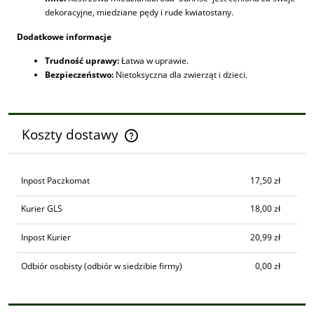
dekoracyjne, miedziane pędy i rude kwiatostany.
Dodatkowe informacje
Trudność uprawy:
Łatwa w uprawie.
Bezpieczeństwo:
Nietoksyczna dla zwierząt i dzieci.
Koszty dostawy
Cena nie zawiera ewentualnych kosztów płatności
Inpost Paczkomat
17,50 zł
Kurier GLS
18,00 zł
Inpost Kurier
20,99 zł
Odbiór osobisty
(odbiór w siedzibie firmy)
0,00 zł