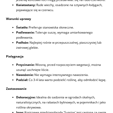
Kwiatostany:
Rude wiechy, osadzone na sztywnych łodygach,
pojawiające się w czerwcu.
Warunki uprawy
Światło:
Preferuje stanowiska słoneczne.
Podlewanie:
Toleruje suszę, wymaga umiarkowanego
podlewania.
Podłoże:
Najlepiej rośnie w przepuszczalnej, piaszczystej lub
żwirowej glebie.
Pielęgnacja
Przycinanie:
Wiosną, przed rozpoczęciem wegetacji, można
usunąć uschnięte liście.
Nawożenie:
Nie wymaga intensywnego nawożenia.
Podział:
Co 3-4 lata warto podzielić roślinę, aby odmłodzić kępę.
Zastosowanie
Dekoracyjne:
Idealna do sadzenia w ogrodach skalnych,
naturalistycznych, na rabatach bylinowych, w pojemnikach i jako
roślina okrywowa.
Inne:
Kostrzewa miedzianobroda 'Sunrise' jest ceniona za swoje