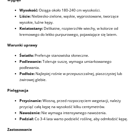
Wysokość:
Osiąga około 180-240 cm wysokości.
Liście:
Niebiesko-zielone, wąskie, wyprostowane, tworzące
wysokie, luźne kępy.
Kwiatostany:
Delikatne, rozpierzchłe wiechy, w kolorze od
kremowego do lekko purpurowego, pojawiające się latem.
Warunki uprawy
Światło:
Preferuje stanowiska słoneczne.
Podlewanie:
Toleruje suszę, wymaga umiarkowanego
podlewania.
Podłoże:
Najlepiej rośnie w przepuszczalnej, piaszczystej lub
żwirowej glebie.
Pielęgnacja
Przycinanie:
Wiosną, przed rozpoczęciem wegetacji, należy
przyciąć całą kępę na wysokość kilku centymetrów.
Nawożenie:
Nie wymaga intensywnego nawożenia.
Podział:
Co 3-4 lata warto podzielić roślinę, aby odmłodzić kępę.
Zastosowanie