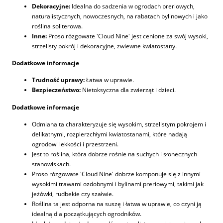
Dekoracyjne:
Idealna do sadzenia w ogrodach preriowych,
naturalistycznych, nowoczesnych, na rabatach bylinowych i jako
roślina soliterowa.
Inne:
Proso rózgowate 'Cloud Nine' jest cenione za swój wysoki,
strzelisty pokrój i dekoracyjne, zwiewne kwiatostany.
Dodatkowe informacje
Trudność uprawy:
Łatwa w uprawie.
Bezpieczeństwo:
Nietoksyczna dla zwierząt i dzieci.
Dodatkowe informacje
Odmiana ta charakteryzuje się wysokim, strzelistym pokrojem i
delikatnymi, rozpierzchłymi kwiatostanami, które nadają
ogrodowi lekkości i przestrzeni.
Jest to roślina, która dobrze rośnie na suchych i słonecznych
stanowiskach.
Proso rózgowate 'Cloud Nine' dobrze komponuje się z innymi
wysokimi trawami ozdobnymi i bylinami preriowymi, takimi jak
jeżówki, rudbekie czy szałwie.
Roślina ta jest odporna na suszę i łatwa w uprawie, co czyni ją
idealną dla początkujących ogrodników.