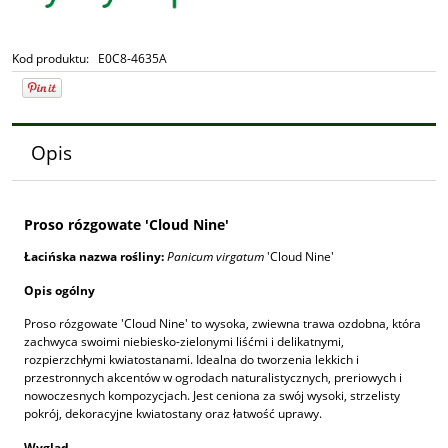
Kod produktu:
E0C8-4635A
Opis
Proso rózgowate 'Cloud Nine'
Łacińska nazwa rośliny:
Panicum virgatum
'Cloud Nine'
Opis ogólny
Proso rózgowate 'Cloud Nine' to wysoka, zwiewna trawa ozdobna, która
zachwyca swoimi niebiesko-zielonymi liśćmi i delikatnymi,
rozpierzchłymi kwiatostanami. Idealna do tworzenia lekkich i
przestronnych akcentów w ogrodach naturalistycznych, preriowych i
nowoczesnych kompozycjach. Jest ceniona za swój wysoki, strzelisty
pokrój, dekoracyjne kwiatostany oraz łatwość uprawy.
Wygląd