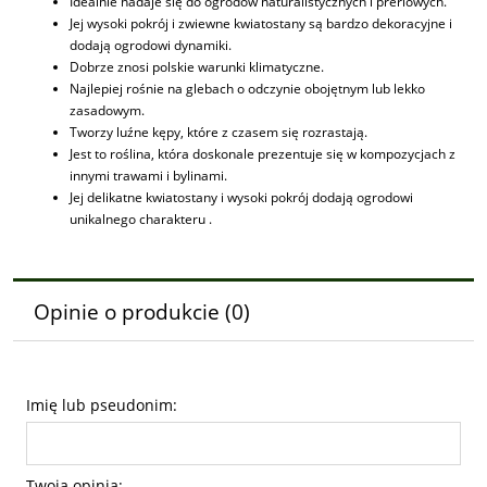
Idealnie nadaje się do ogrodów naturalistycznych i preriowych.
Jej wysoki pokrój i zwiewne kwiatostany są bardzo dekoracyjne i
dodają ogrodowi dynamiki.
Dobrze znosi polskie warunki klimatyczne.
Najlepiej rośnie na glebach o odczynie obojętnym lub lekko
zasadowym.
Tworzy luźne kępy, które z czasem się rozrastają.
Jest to roślina, która doskonale prezentuje się w kompozycjach z
innymi trawami i bylinami.
Jej delikatne kwiatostany i wysoki pokrój dodają ogrodowi
unikalnego charakteru .
Opinie o produkcie (0)
Imię lub pseudonim:
Twoja opinia: