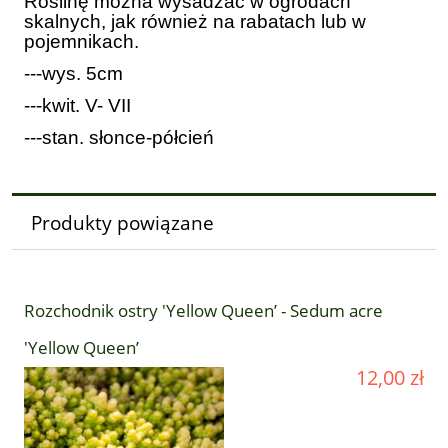
Roślinę można wysadzać w ogrodach
skalnych, jak również na rabatach lub w
pojemnikach.
---wys. 5cm
---kwit. V- VII
---stan. słonce-półcień
Produkty powiązane
Rozchodnik ostry 'Yellow Queen’ - Sedum acre
'Yellow Queen’
12,00 zł