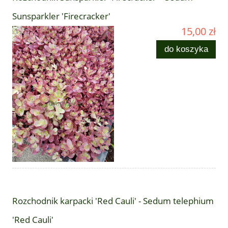
Sunsparkler 'Firecracker'
15,00 zł
do koszyka
Rozchodnik karpacki 'Red Cauli' - Sedum telephium
'Red Cauli'