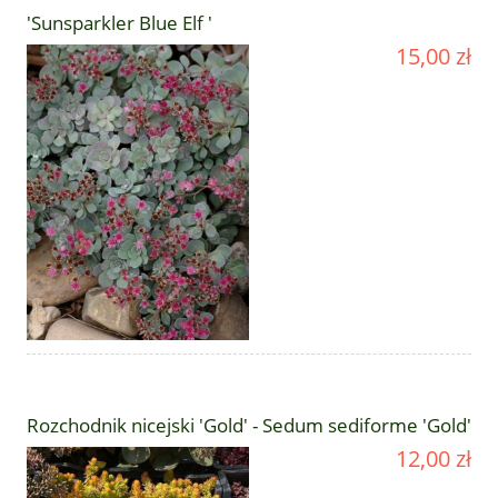
'Sunsparkler Blue Elf '
15,00 zł
Rozchodnik nicejski 'Gold' - Sedum sediforme 'Gold'
12,00 zł