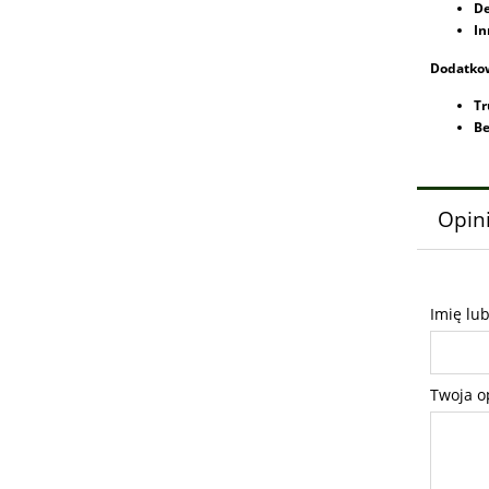
De
In
Dodatkow
Tr
Be
Opini
Imię lu
Twoja o