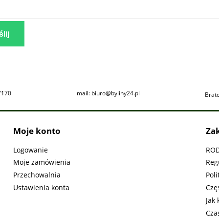
lij
7170
mail: biuro@byliny24.pl
Brat
Moje konto
Za
Logowanie
RO
Moje zamówienia
Reg
Przechowalnia
Poli
Ustawienia konta
Czę
Jak
Cza