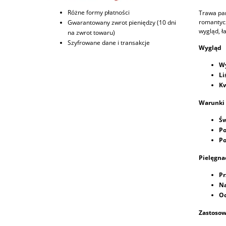
Różne formy płatności
Trawa pam
romantycz
Gwarantowany zwrot pieniędzy (10 dni
wygląd, ł
na zwrot towaru)
Szyfrowane dane i transakcje
Wygląd
Wy
Li
Kw
Warunki
Św
Po
Po
Pielęgna
Pr
Na
Oc
Zastosow