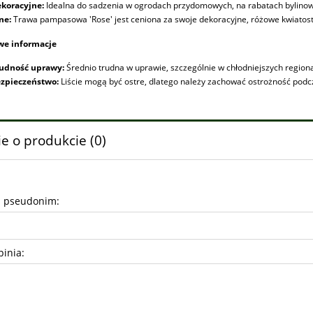
koracyjne:
Idealna do sadzenia w ogrodach przydomowych, na rabatach bylinowyc
ne:
Trawa pampasowa 'Rose' jest ceniona za swoje dekoracyjne, różowe kwiatost
e informacje
udność uprawy:
Średnio trudna w uprawie, szczególnie w chłodniejszych region
zpieczeństwo:
Liście mogą być ostre, dlatego należy zachować ostrożność podcz
e o produkcie (0)
b pseudonim:
pinia: