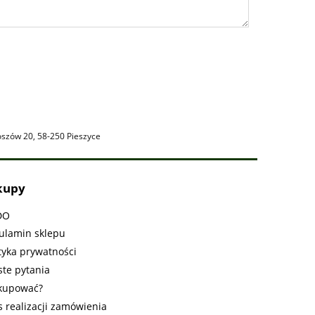
oszów 20, 58-250 Pieszyce
kupy
DO
ulamin sklepu
tyka prywatności
ste pytania
 kupować?
s realizacji zamówienia