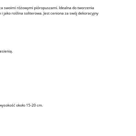
a swoimi różowymi pióropuszami. Idealna do tworzenia
jako roślina soliterowa. Jest ceniona za swój dekoracyjny
esienią.
 wysokość około 15-20 cm.