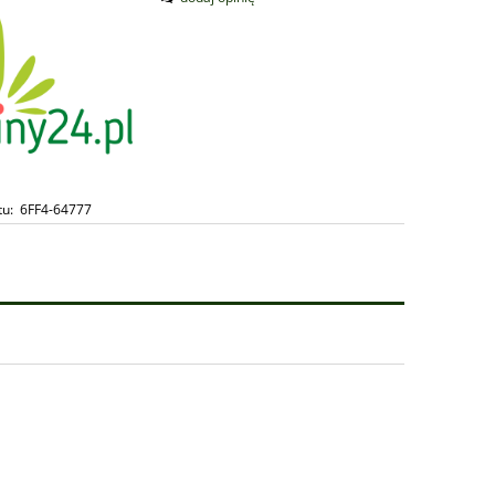
 -
tu:
6FF4-64777
e'