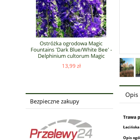
Magic
Ostróżka ogrodowa Magic
Ostró
arkBee' -
Fountains 'Dark Blue/White Bee' -
Fountains
 Magic
Delphinium cultorum Magic
Delphi
DarkBee'
Fountains 'Dark Blue/White Bee' '
Fountain
13,99 zł
Opis
Bezpieczne zakupy
Trawa 
Łacińska
Opis ogó