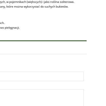
h, w pojemnikach (większych) i jako roślina soliterowa.
any, które można wykorzystać do suchych bukietów.
ach.
as pielęgnacji.