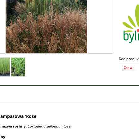
żka ogrodowa Magic
Ostróżka ogrodowa Magic
 'Lilac Pink/White Bee' -
Fountains 'Sky Blue /White Bee'
nium cultorum Magic
Delphinium cultorum Magic
Kod produk
s 'Lilac Pink/White Bee'
Fountains' Sky Blue /White Be
13,99 zł
13,99 zł
pampasowa 'Rose'
 nazwa rośliny:
Cortaderia selloana
'Rose'
lny