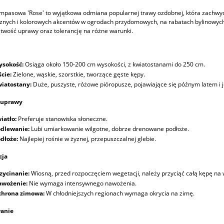
pasowa 'Rose' to wyjątkowa odmiana popularnej trawy ozdobnej, która zachwyc
nych i kolorowych akcentów w ogrodach przydomowych, na rabatach bylinowych i 
atwość uprawy oraz tolerancję na różne warunki.
sokość:
Osiąga około 150-200 cm wysokości, z kwiatostanami do 250 cm.
ście:
Zielone, wąskie, szorstkie, tworzące gęste kępy.
iatostany:
Duże, puszyste, różowe pióropusze, pojawiające się późnym latem i j
 uprawy
iatło:
Preferuje stanowiska słoneczne.
dlewanie:
Lubi umiarkowanie wilgotne, dobrze drenowane podłoże.
dłoże:
Najlepiej rośnie w żyznej, przepuszczalnej glebie.
cja
zycinanie:
Wiosną, przed rozpoczęciem wegetacji, należy przyciąć całą kępę na
wożenie:
Nie wymaga intensywnego nawożenia.
hrona zimowa:
W chłodniejszych regionach wymaga okrycia na zimę.
anie