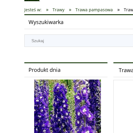
»
»
»
Jesteś w:
Trawy
Trawa pampasowa
Traw
Wyszukiwarka
Produkt dnia
Trawa